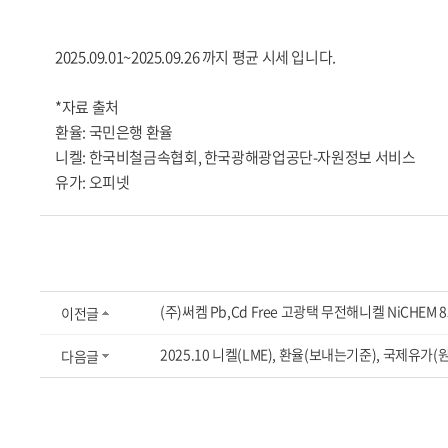
2025.09.01~2025.09.26 까지 평균 시세 입니다.
*자료 출처
환율:
국민은행 환율
니켈:
한국비철금속협회
,
한국광해광업공단-자원정보 서비스
유가:
오피넷
(주)써켐 Pb,Cd Free 고광택 무전해니켈 NiCHEM 
이전글
2025.10 니켈(LME), 환율(보내는기준), 국제유가(
다음글